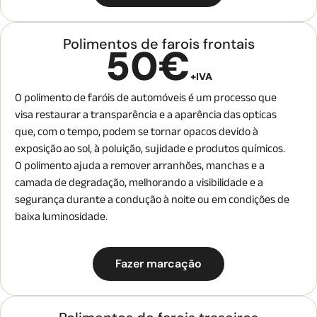
que uma cera convencional, proporcionando uma camada
de proteção que pode durar mais tempo, dependendo das
condições de uso.
Polimentos de farois frontais
50€
4. Brilho e estética: Além da proteção, a aplicação de um
+IVA
revestimento cerâmico pode realçar o brilho das jantes,
O polimento de faróis de automóveis é um processo que
fazendo com que elas pareçam mais novas e bem
visa restaurar a transparência e a aparência das opticas
cuidadas.
que, com o tempo, podem se tornar opacos devido à
5. Prevenção de corrosão: O revestimento ajuda a evitar a
exposição ao sol, à poluição, sujidade e produtos químicos.
oxidação e corrosão, especialmente em jantes de alumínio.
O polimento ajuda a remover arranhões, manchas e a
camada de degradação, melhorando a visibilidade e a
segurança durante a condução à noite ou em condições de
baixa luminosidade.
Fazer marcação