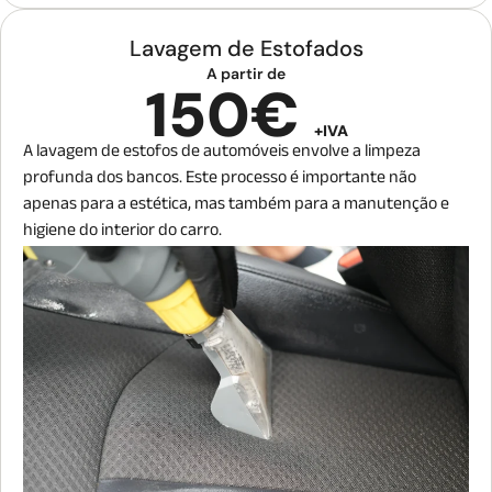
Aplicação de Condicionador de Pneus
Lavagem de Estofados
Aplicação de Selante de Pintura ( com durabilidade de
A partir de
até 30 dias)
150€
+IVA
A lavagem de estofos de automóveis envolve a limpeza
profunda dos bancos. Este processo é importante não
apenas para a estética, mas também para a manutenção e
higiene do interior do carro.