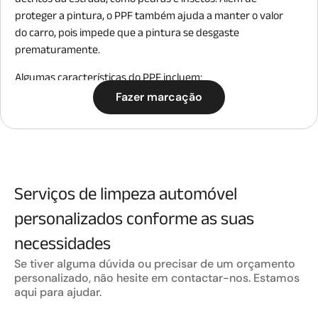
detritos da estrada, como pedras e insetos. Além de
proteger a pintura, o PPF também ajuda a manter o valor
do carro, pois impede que a pintura se desgaste
prematuramente.
Algumas características do PPF incluem:
1. Transparência: O PPF é quase invisível, garantindo que a
Fazer marcação
estética do veículo não seja comprometida.
2. Durabilidade: É projetado para resistir ao desgaste do dia
a dia e pode ter uma vida útil de vários anos, dependendo
da qualidade do material e da aplicação.
3. Auto-regeneração: Muitos filmes possuem a capacidade
Serviços de limpeza automóvel
de se recuperar de arranhões leves com o calor.
4. Antioxidante e UV Resistance: Protege a pintura contra
personalizados conforme as suas
danos causados pela exposição ao sol e à oxidação.
necessidades
A aplicação do PPF requer habilidades específicas, sendo
Se tiver alguma dúvida ou precisar de um orçamento
recomendável que seja feita por profissionais para
personalizado, não hesite em contactar-nos. Estamos
garantir um bom acabamento e adesão.
aqui para ajudar.