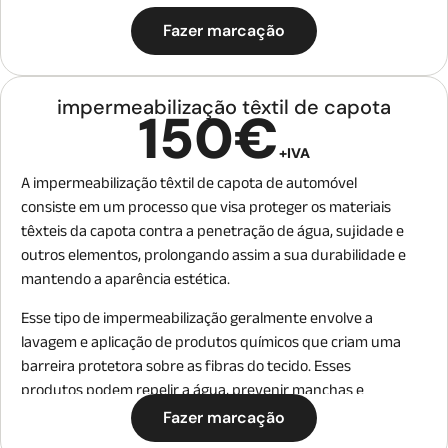
Fazer marcação
impermeabilização têxtil de capota
150€
+IVA
A impermeabilização têxtil de capota de automóvel
consiste em um processo que visa proteger os materiais
têxteis da capota contra a penetração de água, sujidade e
outros elementos, prolongando assim a sua durabilidade e
mantendo a aparência estética.
Esse tipo de impermeabilização geralmente envolve a
lavagem e aplicação de produtos químicos que criam uma
barreira protetora sobre as fibras do tecido. Esses
produtos podem repelir a água, prevenir manchas e
facilitar a limpeza. Além disso, a impermeabilização ajuda a
Fazer marcação
evitar o crescimento de fungos e mofo, que podem ocorrer